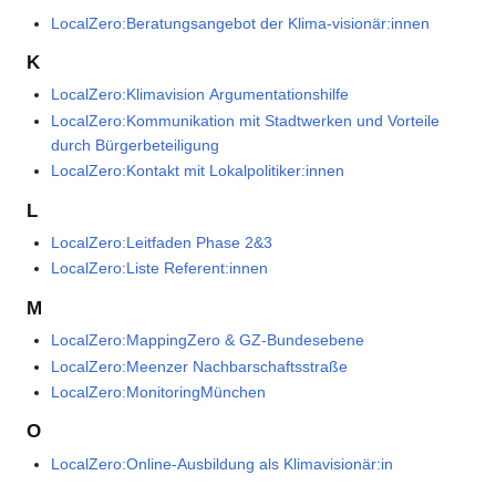
LocalZero:Beratungsangebot der Klima-visionär:innen
K
LocalZero:Klimavision Argumentationshilfe
LocalZero:Kommunikation mit Stadtwerken und Vorteile
durch Bürgerbeteiligung
LocalZero:Kontakt mit Lokalpolitiker:innen
L
LocalZero:Leitfaden Phase 2&3
LocalZero:Liste Referent:innen
M
LocalZero:MappingZero & GZ-Bundesebene
LocalZero:Meenzer Nachbarschaftsstraße
LocalZero:MonitoringMünchen
O
LocalZero:Online-Ausbildung als Klimavisionär:in