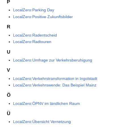
P
LocalZero:Parking Day
LocalZero:Positive Zukunftsbilder
R
LocalZero:Radentscheid
LocalZero:Radtouren
U
LocalZero:Umfrage zur Verkehrsberuhigung
V
LocalZero:Verkehrstransformation in Ingolstadt
LocalZero:Verkehrswende: Das Beispiel Mainz
Ö
LocalZero:ÖPNV im ländlichen Raum
Ü
LocalZero:Übersicht Vernetzung