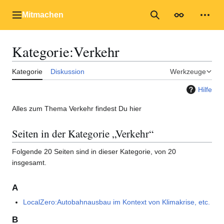
Zum
Inhalt
Mitmachen
Hauptmenü
Suche
Erscheinungs
Mein
springen
Kategorie
:
Verkehr
Kategorie
Diskussion
Werkzeuge
Hilfe
Alles zum Thema Verkehr findest Du hier
Seiten in der Kategorie „Verkehr“
Folgende 20 Seiten sind in dieser Kategorie, von 20
insgesamt.
A
LocalZero:Autobahnausbau im Kontext von Klimakrise, etc.
B