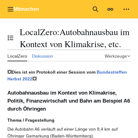
Zum
Inhalt
Mitmachen
Hauptmenü
Suche
Erscheinungs
Mein
springen
LocalZero
:
Autobahnausbau im
Inhaltsverzeichnis umschalten
Kontext von Klimakrise, etc.
LocalZero
Diskussion
Werkzeuge
💥Dies ist ein Protokoll einer Session vom
Bundestreffen
Herbst 2022
💥
Autobahnausbau im Kontext von Klimakrise,
Politik, Finanzwirtschaft und Bahn am Beispiel A6
durch Öhringen
Thema / Fragestellung
Die Autobahn A6 verläuft auf einer Länge von 8,4 km auf
Öhringer Gemarkung (Baden-Württemberg).