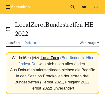
Zum
Inhalt
Mitmachen
Hauptmenü
Suche
Erscheinungs
Mein
springen
LocalZero
:
Bundestreffen HE
Inhaltsverzeichnis umschalten
2022
LocalZero
Diskussion
Werkzeuge
Wir heißen jetzt
LocalZero
(Begründung)
.
Hier
findest Du,
was sich noch alles ändert.
Aus Dokumentationsgründen bleiben die Begriffe
in den Session Protokollen der ersten drei
Bundestreffen (Herbst 2021, Frühjahr 2022,
Herbst 2022) unverändert.