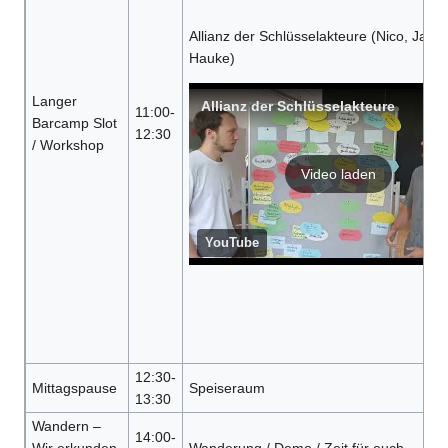
Allianz der Schlüsselakteure (Nico, Jan &
Hauke)
Langer
Allianz der Schlüsselakteure
11:00-
Barcamp Slot
12:30
/ Workshop
Video laden
YouTube
12:30-
Mittagspause
Speiseraum
13:30
Wandern –
14:00-
Wir erkunden
Wanderung / Demo / Zeit für euch