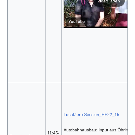
Video laden
YouTube
LocalZero:Session_HE22_15
Autobahnausbau: Input aus Öhringe
11:45-