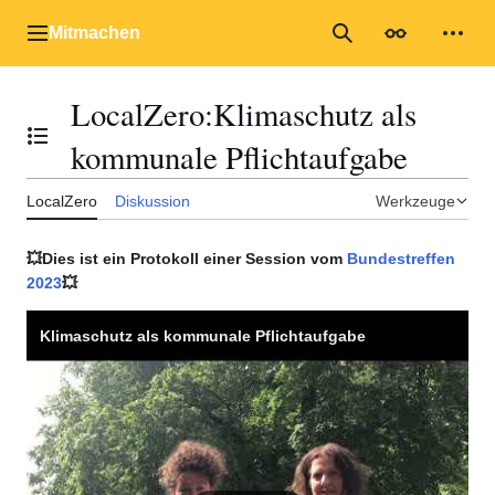
Zum
Inhalt
Mitmachen
Hauptmenü
Suche
Erscheinungs
Mein
springen
LocalZero
:
Klimaschutz als
Inhaltsverzeichnis umschalten
kommunale Pflichtaufgabe
LocalZero
Diskussion
Werkzeuge
💥Dies ist ein Protokoll einer Session vom
Bundestreffen
2023
💥
Klimaschutz als kommunale Pflichtaufgabe