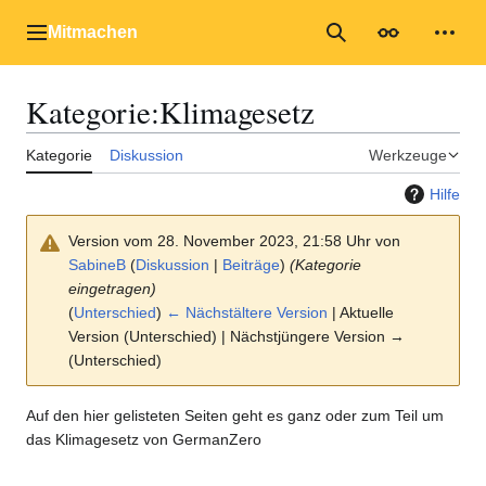
Zum
Inhalt
Mitmachen
Hauptmenü
Suche
Erscheinungs
Mein
springen
Kategorie
:
Klimagesetz
Kategorie
Diskussion
Werkzeuge
Hilfe
Version vom 28. November 2023, 21:58 Uhr von
SabineB
(
Diskussion
|
Beiträge
)
(Kategorie
eingetragen)
(
Unterschied
)
← Nächstältere Version
| Aktuelle
Version (Unterschied) | Nächstjüngere Version →
(Unterschied)
Auf den hier gelisteten Seiten geht es ganz oder zum Teil um
das Klimagesetz von GermanZero