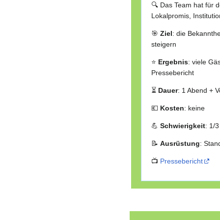
🔍 Das Team hat für 
Lokalpromis, Institut
🎯
Ziel
: die Bekannth
steigern
⭐
Ergebnis
: viele Gä
Pressebericht
⏳
Dauer
: 1 Abend + V
💶
Kosten
: keine
💪
Schwierigkeit
: 1/3
📝
Ausrüstung
: Stan
📺
Pressebericht