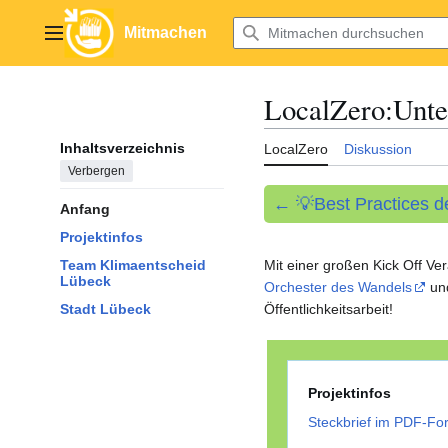
Zum
Inhalt
Mitmachen
Hauptmenü
springen
LocalZero
:
Unte
Inhaltsverzeichnis
LocalZero
Diskussion
Verbergen
← 💡Best Practices 
Anfang
Projektinfos
Mit einer großen Kick Off Ve
Team Klimaentscheid
Lübeck
Orchester des Wandels
und
Öffentlichkeitsarbeit!
Stadt Lübeck
Projektinfos
Steckbrief im PDF-F