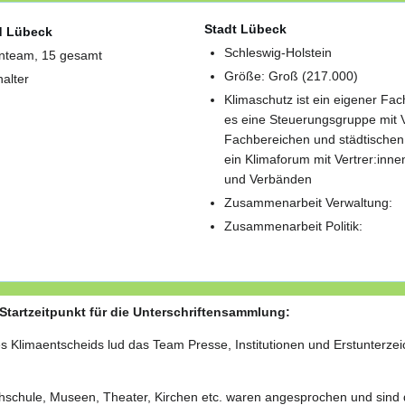
Stadt Lübeck
d Lübeck
Schleswig-Holstein
rnteam, 15 gesamt
Größe: Groß (217.000)
nalter
Klimaschutz ist ein eigener Fac
es eine Steuerungsgruppe mit V
Fachbereichen und städtischen
ein Klimaforum mit Vertrer:innen
und Verbänden
Zusammenarbeit Verwaltung:
Zusammenarbeit Politik:
r Startzeitpunkt für die Unterschriftensammlung:
s Klimaentscheids lud das Team Presse, Institutionen und Erstunterze
chschule, Museen, Theater, Kirchen etc. waren angesprochen und sind 