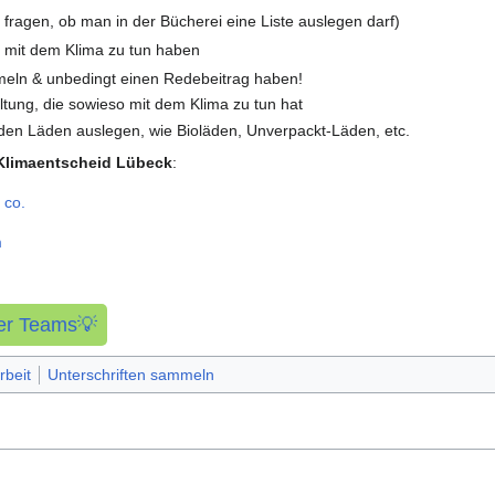
 fragen, ob man in der Bücherei eine Liste auslegen darf)
e mit dem Klima zu tun haben
eln & unbedingt einen Redebeitrag haben!
ltung, die sowieso mit dem Klima zu tun hat
den Läden auslegen, wie Bioläden, Unverpackt-Läden, etc.
Klimaentscheid Lübeck
:
 co.
m
der Teams💡
rbeit
Unterschriften sammeln