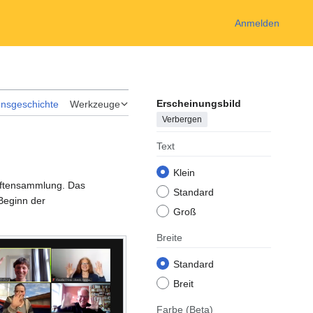
Anmelden
Erscheinungsbild
onsgeschichte
Werkzeuge
Verbergen
Text
Klein
iftensammlung. Das
Standard
Beginn der
Groß
Breite
Standard
Breit
Farbe
(Beta)