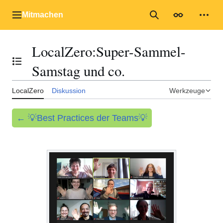
Zum
Inhalt
Mitmachen
Hauptmenü
Suche
Erscheinungs
Mein
springen
LocalZero
:
Super-Sammel-
Inhaltsverzeichnis umschalten
Samstag und co.
LocalZero
Diskussion
Werkzeuge
← 💡Best Practices der Teams💡