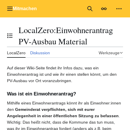
Zum
Inhalt
Mitmachen
Hauptmenü
Suche
Erscheinungs
Mein
springen
LocalZero
:
Einwohnerantrag
Inhaltsverzeichnis umschalten
PV-Ausbau Material
LocalZero
Diskussion
Werkzeuge
Auf dieser Wiki-Seite findet ihr Infos dazu, was ein
Einwohnerantrag ist und wie ihr einen stellen könnt, um den
PV-Ausbau vor Ort voranzubringen.
Was ist ein Einwohnerantrag?
Mithilfe eines Einwohnerantrags könnt ihr als Einwohner:innen
den
Gemeinderat verpflichten, sich mit eurer
Angelegenheit in einer öffentlichen Sitzung zu befassen
.
Wichtig: Das heißt nicht, dass die Kommune das tun muss,
was ihr im Einwohnerantrag fordert (anders als z.B. beim