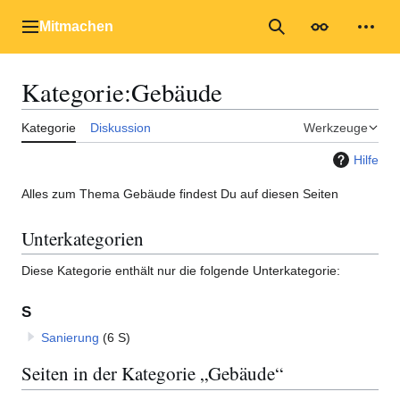
Zum
Inhalt
Mitmachen
Hauptmenü
Suche
Erscheinungs
Mein
springen
Kategorie
:
Gebäude
Kategorie
Diskussion
Werkzeuge
Hilfe
Alles zum Thema Gebäude findest Du auf diesen Seiten
Unterkategorien
Diese Kategorie enthält nur die folgende Unterkategorie:
S
Sanierung
(6 S)
Seiten in der Kategorie „Gebäude“