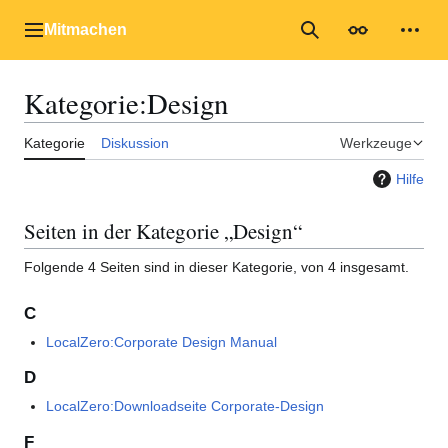
Zum
Inhalt
Mitmachen
Hauptmenü
Suche
Erscheinungs
Mein
springen
Kategorie
:
Design
Kategorie
Diskussion
Werkzeuge
Hilfe
Seiten in der Kategorie „Design“
Folgende 4 Seiten sind in dieser Kategorie, von 4 insgesamt.
C
LocalZero:Corporate Design Manual
D
LocalZero:Downloadseite Corporate-Design
F