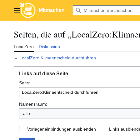
Zum
Inhalt
Mitmachen
Hauptmenü
springen
Seiten, die auf „LocalZero:Klimae
LocalZero
Diskussion
←
LocalZero:Klimaentscheid durchführen
Links auf diese Seite
Seite:
Namensraum:
alle
Vorlageneinbindungen ausblenden
Links ausblend