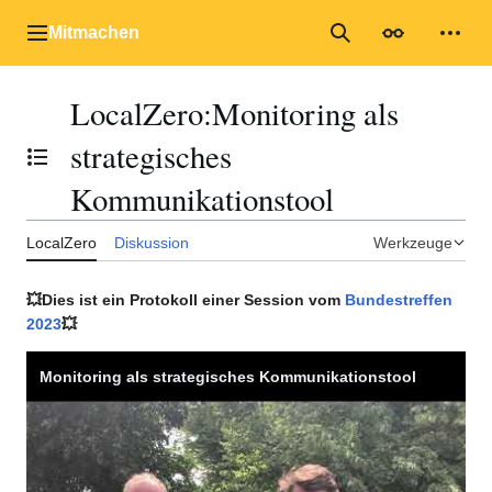
Zum
Inhalt
Mitmachen
Hauptmenü
Suche
Erscheinungs
Mein
springen
LocalZero
:
Monitoring als
strategisches
Inhaltsverzeichnis umschalten
Kommunikationstool
LocalZero
Diskussion
Werkzeuge
💥Dies ist ein Protokoll einer Session vom
Bundestreffen
2023
💥
Monitoring als strategisches Kommunikationstool