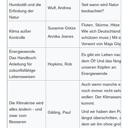
Humboldt und die
Seit wann wird Natur
Wulf, Andrea
Erfindung der
beobachtet?
Natur
Fluten, Stürme, Hitze –
Susanne Götze
Klima außer
Wie sich Deutschland
Annika Joeres
Kontrolle
schützen muss | Mit eine
Vorwort von Maja Göpel
Energiewende.
Es gibt ein Leben nach
Das Handbuch:
dem Öl! Und das fängt in
Anleitung für
Hopkins, Rob
unseren Köpfen an:
zukunftsfähige
Energiewende.
Lebensweisen
Auch wenn manche es
noch immer nicht sehen
wollen: Der Klimawandel
Die Klimakrise wird
kommt.
alles ändern - und
Und wir haben den Punkt
Gilding, Paul
zwar zum
längst überschritten, an
Besseren
dem wir ihn ohne großen