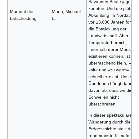
Savannen Beute jagen
konnten. Und die plötzlic
Moment der
Mann, Michael
Abkühlung im Nordatlanti
Entscheidung
E.
vor 13.000 Jahren förder
die Entwicklung der
Landwirtschaft. Aber: Der
Temperaturbereich,
innerhalb derer Mensche
existieren können, ist
überraschend klein. »Zu
kalt« und »zu warm« ist
schnell erreicht. Unser
Überleben hängt daher
davon ab, dass wir diese
Schwellen nicht
überschreiten.
In dieser spektakulären
Wanderung durch die
Erdgeschichte stellt der
renommierte Klimaforsch