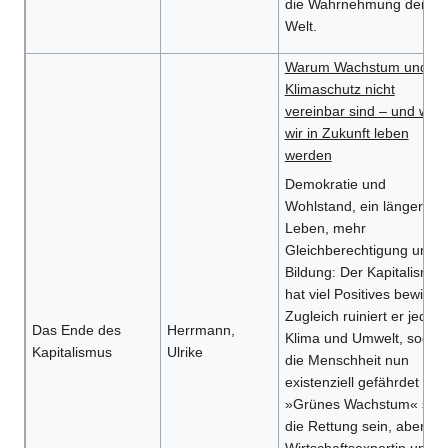
die Wahrnehmung der
Welt.
Warum Wachstum und
Klimaschutz nicht
vereinbar sind – und wie
wir in Zukunft leben
werden
Demokratie und
Wohlstand, ein längeres
Leben, mehr
Gleichberechtigung und
Bildung: Der Kapitalismus
hat viel Positives bewirkt.
Zugleich ruiniert er jedoc
Das Ende des
Herrmann,
Klima und Umwelt, sodas
Kapitalismus
Ulrike
die Menschheit nun
existenziell gefährdet ist.
»Grünes Wachstum« soll
die Rettung sein, aber