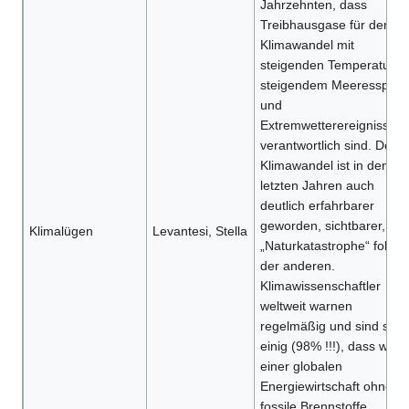
Jahrzehnten, dass
Treibhausgase für den
Klimawandel mit
steigenden Temperaturen
steigendem Meeresspieg
und
Extremwetterereignissen
verantwortlich sind. Der
Klimawandel ist in den
letzten Jahren auch
deutlich erfahrbarer
geworden, sichtbarer, ein
Klimalügen
Levantesi, Stella
„Naturkatastrophe“ folgt
der anderen.
Klimawissenschaftler
weltweit warnen
regelmäßig und sind sich
einig (98% !!!), dass wir z
einer globalen
Energiewirtschaft ohne
fossile Brennstoffe