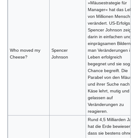
»Mäusestrategie für
Manager« hat das Leben
von Millionen Menschen
verändert. US-Erfolgsaut
Spencer Johnson zeigt
darin in einfachen und
einprägsamen Bildern, wi
Who moved my
Spencer
man Veränderungen im
Cheese?
Johnson
Leben erfolgreich
begegnet und sie sogar a
Chance begreift. Die
Parabel von den Mäusen
und ihrer Suche nach de
Käse lehrt, mutig und
gelassen auf
Veränderungen zu
reagieren.
Rund 4,5 Milliarden Jahre
hat die Erde bewiesen,
dass sie bestens ohne