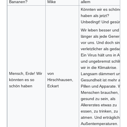
Bananen?
Mike
allem
Könnten wir es schöner
haben als jetzt?
Unbedingt! Und gesünder
Wir leben besser und
länger als jede Generatio
vor uns. Und doch sind wi
verletzlicher als gedacht:
Ein Virus hält uns in Atem
und ungebremst schlitter
wir in die Klimakrise.
Mensch, Erde! Wir
von
Langsam dämmert uns:
könnten es so
Hirschhausen,
Gesundheit ist mehr als
schön haben
Eckart
Pillen und Apparate. Wir
Menschen brauchen, um
gesund zu sein, als
Allererstes etwas zu
essen, zu trinken, zu
atmen. Und erträgliche
Außentemperaturen.