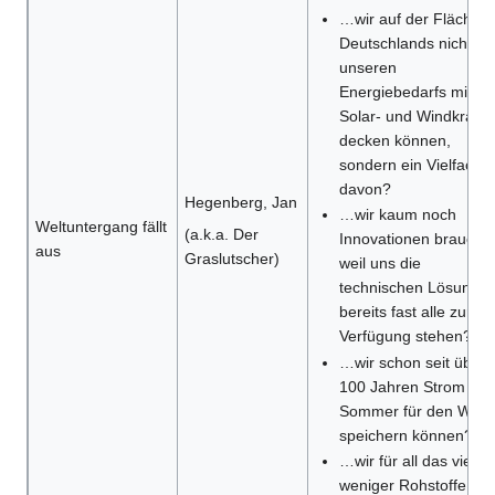
…wir auf der Fläche
Deutschlands nicht nu
unseren
Energiebedarfs mit
Solar- und Windkraft
decken können,
sondern ein Vielfache
davon?
Hegenberg, Jan
…wir kaum noch
Weltuntergang fällt
(a.k.a. Der
Innovationen brauche
aus
Graslutscher)
weil uns die
technischen Lösunge
bereits fast alle zur
Verfügung stehen?
…wir schon seit über
100 Jahren Strom im
Sommer für den Winte
speichern können?
…wir für all das viel
weniger Rohstoffe