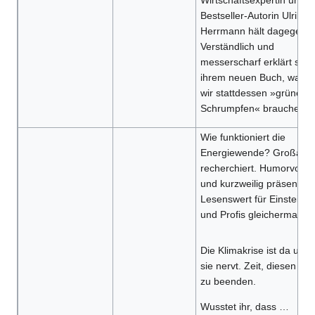
Wirtschaftsexpertin und
Bestseller-Autorin Ulrike
Herrmann hält dagegen:
Verständlich und
messerscharf erklärt sie i
ihrem neuen Buch, waru
wir stattdessen »grünes
Schrumpfen« brauchen.
Wie funktioniert die
Energiewende? Großarti
recherchiert. Humorvoll
und kurzweilig präsentiert
Lesenswert für Einsteiger
und Profis gleichermaßen
Die Klimakrise ist da und
sie nervt. Zeit, diesen Mis
zu beenden.
Wusstet ihr, dass …