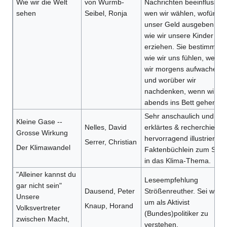
Wie wir die Welt
von Wurmb-
Nachrichten beeinflussen
sehen
Seibel, Ronja
wen wir wählen, wofür wir
unser Geld ausgeben ode
wie wir unsere Kinder
erziehen. Sie bestimmen,
wie wir uns fühlen, wenn
wir morgens aufwachen
und worüber wir
nachdenken, wenn wir
abends ins Bett gehen.
Sehr anschaulich und gut
Kleine Gase --
Nelles, David
erklärtes & recherchiertes
Grosse Wirkung
hervorragend illustriertes
Serrer, Christian
Der Klimawandel
Faktenbüchlein zum Start
in das Klima-Thema.
"Alleiner kannst du
Leseempfehlung
gar nicht sein"
Dausend, Peter
Strößenreuther. Sei wicht
Unsere
um als Aktivist
Knaup, Horand
Volksvertreter
(Bundes)politiker zu
zwischen Macht,
verstehen.