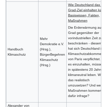
Wie Deutschland das 1,5-
Grad-Ziel einhalten kann.
Basiswissen, Fakten,
Maßnahmen
Die Erderwärmung auf 1,
Grad gegenüber der
vorindustriellen Zeit zu
Mehr
beschränken - diesem Zie
Demokratie e.V.
hat sich Deutschland im
Handbuch
(Hrsg.),
Klimaschutzabkommen
Klimaschutz
BürgerBegehren
von Paris verpflichtet. Um
Klimaschutz
es einzuhalten, müssen w
(Hrsg.)
in spätestens 20 Jahren
klimaneutral leben. Wie is
das realistisch
umzusetzen? Und welche
Maßnahmen kommen
dafür infrage?
Alexander von