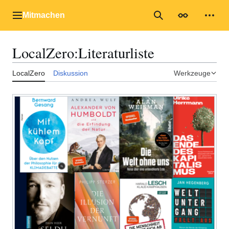
Zum
Inhalt
Mitmachen
Hauptmenü
Suche
Erscheinungs
Mein
springen
LocalZero
:
Literaturliste
LocalZero
Diskussion
Werkzeuge