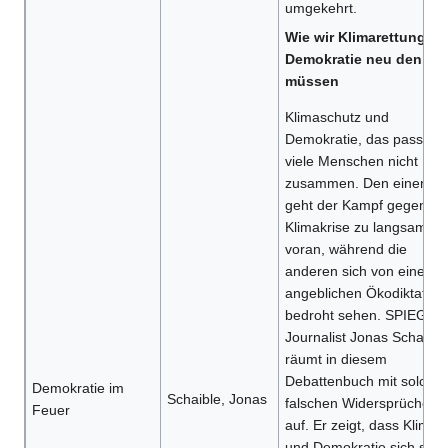
umgekehrt.
Wie wir Klimarettung u
Demokratie neu denken
müssen
Klimaschutz und
Demokratie, das passt für
viele Menschen nicht
zusammen. Den einen
geht der Kampf gegen di
Klimakrise zu langsam
voran, während die
anderen sich von einer
angeblichen Ökodiktatur
bedroht sehen. SPIEGEL
Journalist Jonas Schaible
räumt in diesem
Debattenbuch mit solche
Demokratie im
Schaible, Jonas
falschen Widersprüchen
Feuer
auf. Er zeigt, dass Klima
und Demokratie sich soga