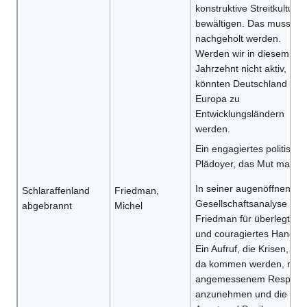
konstruktive Streitkultur z
bewältigen. Das muss nu
nachgeholt werden.
Werden wir in diesem
Jahrzehnt nicht aktiv,
könnten Deutschland und
Europa zu
Entwicklungsländern
werden.
Ein engagiertes politische
Plädoyer, das Mut macht
In seiner augenöffnenden
Schlaraffenland
Friedman,
Gesellschaftsanalyse wirb
abgebrannt
Michel
Friedman für überlegtes
und couragiertes Handeln
Ein Aufruf, die Krisen, die
da kommen werden, mit
angemessenem Respekt
anzunehmen und die