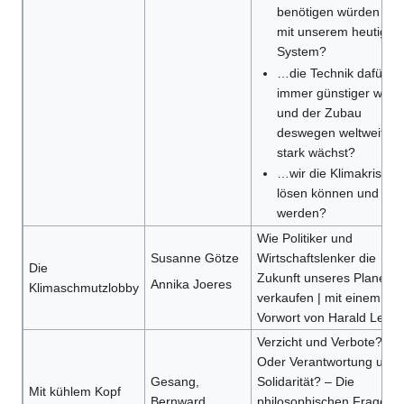
benötigen würden als
mit unserem heutigen
System?
…die Technik dafür
immer günstiger wird
und der Zubau
deswegen weltweit
stark wächst?
…wir die Klimakrise
lösen können und
werden?
Wie Politiker und
Susanne Götze
Wirtschaftslenker die
Die
Zukunft unseres Planeten
Annika Joeres
Klimaschmutzlobby
verkaufen | mit einem
Vorwort von Harald Lesch
Verzicht und Verbote?
Oder Verantwortung und
Gesang,
Solidarität? – Die
Mit kühlem Kopf
Bernward
philosophischen Fragen