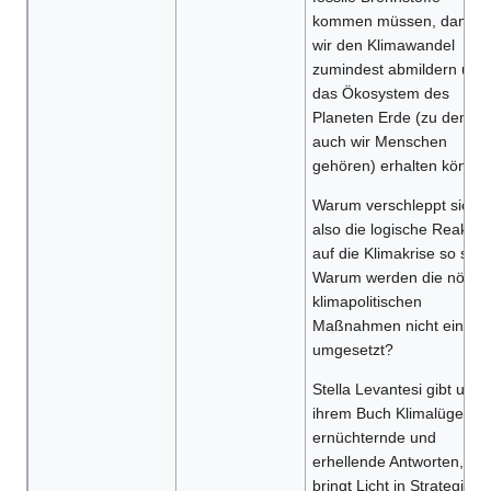
kommen müssen, damit
wir den Klimawandel
zumindest abmildern und
das Ökosystem des
Planeten Erde (zu dem ja
auch wir Menschen
gehören) erhalten können
Warum verschleppt sich
also die logische Reaktio
auf die Klimakrise so seh
Warum werden die nötige
klimapolitischen
Maßnahmen nicht einfac
umgesetzt?
Stella Levantesi gibt uns i
ihrem Buch Klimalügen
ernüchternde und
erhellende Antworten,
bringt Licht in Strategien