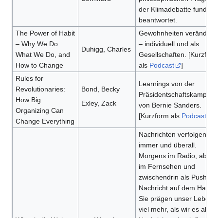
der Klimadebatte fundiert
beantwortet.
The Power of Habit
Gewohnheiten verändern
– Why We Do
– individuell und als
Duhigg, Charles
What We Do, and
Gesellschaften. [Kurzfor
How to Change
als
Podcast
]
Rules for
Learnings von der
Revolutionaries:
Bond, Becky
Präsidentschaftskampag
How Big
Exley, Zack
von Bernie Sanders.
Organizing Can
[Kurzform als
Podcast
]
Change Everything
Nachrichten verfolgen un
immer und überall.
Morgens im Radio, aben
im Fernsehen und
zwischendrin als Push-
Nachricht auf dem Handy
Sie prägen unser Leben 
viel mehr, als wir es ahne