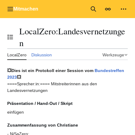
Zum
Inhalt
Mitmachen
Hauptmenü
Suche
Erscheinungs
Mein
springen
LocalZero
:
Landesvernetzunge
Inhaltsverzeichnis umschalten
n
LocalZero
Diskussion
Werkzeuge
💥Dies ist ein Protokoll einer Session vom
Bundestreffen
2023
💥
====Sprecher:in:==== Mitstreiterinnen aus den
Landesvernetzungen
Präsentation / Hand-Out / Skript
einfügen
Zusammenfassung von Christiane
- NiSaZero: