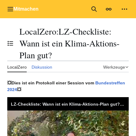
Zum
Inhalt
Mitmachen
Hauptmenü
Suche
Erscheinungs
Mein
springen
LocalZero
:
LZ-Checkliste:
Wann ist ein Klima-Aktions-
Inhaltsverzeichnis umschalten
Plan gut?
LocalZero
Diskussion
Werkzeuge
💥Dies ist ein Protokoll einer Session vom
Bundestreffen
2024
💥
LZ-Checkliste: Wann ist ein Klima-Aktions-Plan gut? Mit Kurz-Check Eures KAPs!