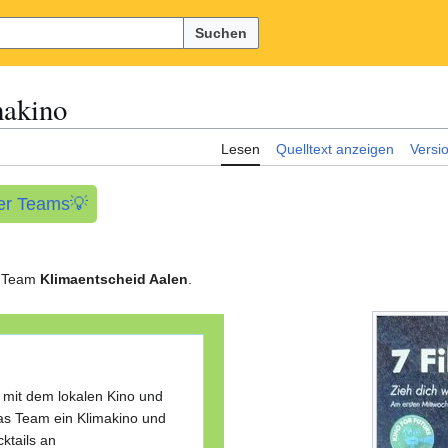
Suchen
akino
Lesen
Quelltext anzeigen
Versi
der Teams💡
om Team
Klimaentscheid Aalen
.
mit dem lokalen Kino und
das Team ein Klimakino und
ktails an