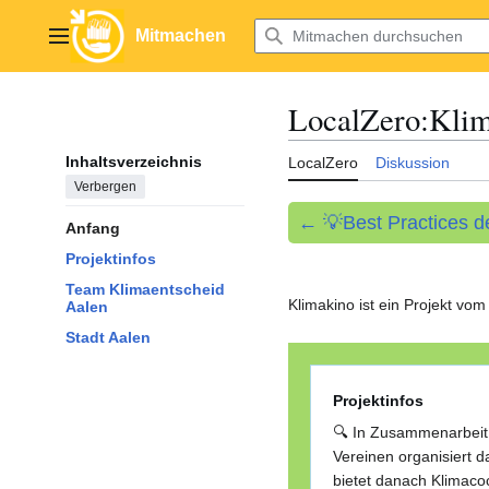
Zum
Inhalt
Mitmachen
Hauptmenü
springen
LocalZero
:
Klim
Inhaltsverzeichnis
LocalZero
Diskussion
Verbergen
← 💡Best Practices 
Anfang
Projektinfos
Team Klimaentscheid
Klimakino ist ein Projekt v
Aalen
Stadt Aalen
Projektinfos
🔍 In Zusammenarbeit 
Vereinen organisiert 
bietet danach Klimacoc