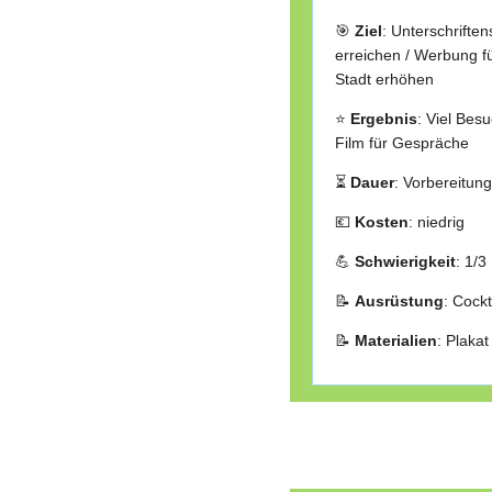
🎯
Ziel
: Unterschrift
erreichen / Werbung f
Stadt erhöhen
⭐
Ergebnis
: Viel Bes
Film für Gespräche
⏳
Dauer
: Vorbereitung
💶
Kosten
: niedrig
💪
Schwierigkeit
: 1/3
📝
Ausrüstung
: Cockt
📝
Materialien
: Plakat