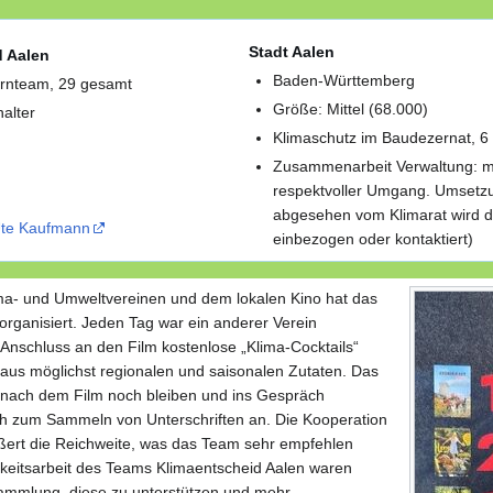
Stadt Aalen
 Aalen
Baden-Württemberg
ernteam, 29 gesamt
Größe: Mittel (68.000)
nalter
Klimaschutz im Baudezernat, 6
Zusammenarbeit Verwaltung: mit
respektvoller Umgang. Umsetz
abgesehen vom Klimarat wird d
te Kaufmann
einbezogen oder kontaktiert)
a- und Umweltvereinen und dem lokalen Kino hat das
rganisiert. Jeden Tag war ein anderer Verein
Anschluss an den Film kostenlose „Klima-Cocktails“
 aus möglichst regionalen und saisonalen Zutaten. Das
 nach dem Film noch bleiben und ins Gespräch
h zum Sammeln von Unterschriften an. Die Kooperation
ßert die Reichweite, was das Team sehr empfehlen
chkeitsarbeit des Teams Klimaentscheid Aalen waren
ammlung, diese zu unterstützen und mehr