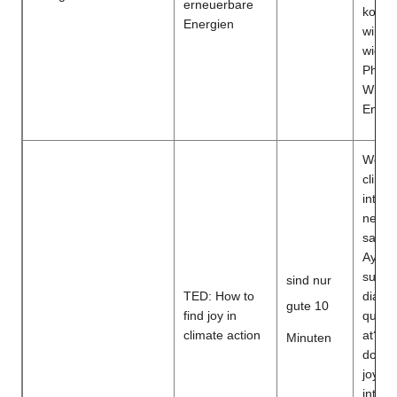
erneuerbare
koste
Energien
wir ei
wicht
Photo
Windr
Energ
We can
clima
into o
networ
satisf
Ayana
sugge
sind nur
TED: How to
diagr
gute 10
find joy in
quest
climate action
at? Wh
Minuten
doing
joy? 
inters