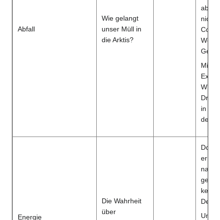
aber w
Wie gelangt
nicht 
Abfall
unser Müll in
Conta
die Arktis?
Weges
Gewä
Mit ei
Exper
WISSE
Dresde
in di
der We
Docto
erneu
nachh
gerad
keine
Die Wahrheit
Deuts
über
Und w
Energie