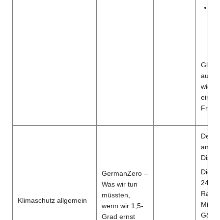
We
br
Ve
na
vo
Gleich
auch e
wie vi
einset
Freihe
Der Fi
ansch
Disku
Die V
GermanZero –
24.06
Was wir tun
Rathau
müssten,
Klimaschutz allgemein
Mitorg
wenn wir 1,5-
Götti
Grad ernst