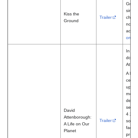
Groun
simple
Kiss the
Trailer
change
Ground
now st
action
om
In thi
docume
Atten
A Life
celebr
upon b
moment
devas
seen.
David
4 2020
Attenborough:
Trailer
some 
A Life on Our
facing
Planet
provid