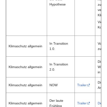
Hypothese
zu sc
verhe
Klima
Vier V
Konze
In Transition
Von d
Klimaschutz allgemein
1.0.
zu lok
Die G
In Transition
Klimaschutz allgemein
Wider
2.0.
in au
Die Er
Klimaschutz allgemein
NOW
Trailer
Anthr
Der laute
Klimaschutz allgemein
Trailer
Detai
Frühling