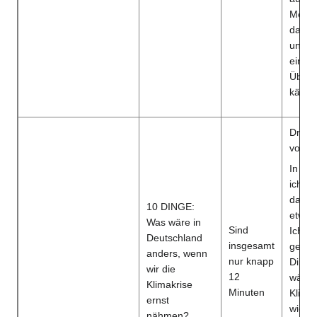
Mensc
dazu, 
und E
einzut
Überl
kämpf
Dr. Ma
volleh
In me
ich zi
daher 
10 DINGE:
etwas
Was wäre in
Sind
Ich ha
Deutschland
insgesamt
gebra
anders, wenn
nur knapp
Dinge
wir die
12
wären
Klimakrise
Minuten
Klima
ernst
wie di
nähmen?