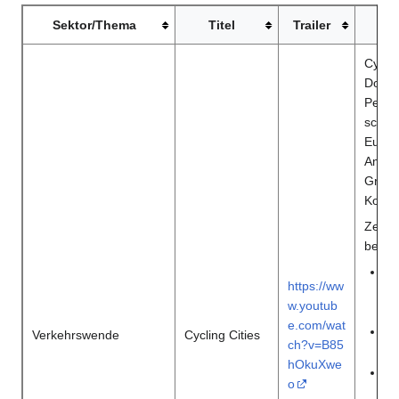
Sektor/Thema
Titel
Trailer
Cyclin
Dokum
Perow
schön
Europ
Amste
Groni
Kopen
Zentra
beant
Wa
https://ww
De
w.youtub
St
e.com/wat
Wa
Verkehrswende
Cycling Cities
ch?v=B85
le
hOkuXwe
Wa
o
fa