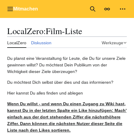
Zum
Inhalt
Mitmachen
Hauptmenü
Suche
Erscheinungs
Mein
springen
LocalZero
:
Film-Liste
LocalZero
Diskussion
Werkzeuge
Du planst eine Veranstaltung für Leute, die Du für unsere Ziele
gewinnen willst? Du möchtest Dein Publikum von der
Wichtigkeit dieser Ziele überzeugen?
Du möchtest Dich selbst über dies und das informieren?
Hier kannst Du alles finden und ablegen
Wenn Du willst - und wenn Du einen Zugang zu Wiki hast,
kannst Du in der letzten Spalte ein Like hinzufügen: Mach'
einfach aus der dort stehenden Ziffer die nächsthöhere
Ziffer. Dann können die nächsten Nutzer dieser Seite die
Liste nach den Likes sortieren.