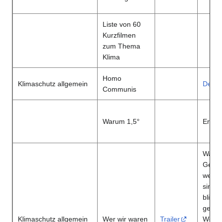
Liste von 60
Kurzfilmen
zum Thema
Klima
Homo
Klimaschutz allgemein
Detai
Communis
Warum 1,5°
Erklä
Was w
Gener
wenn 
sind?
blicke
gegen
Klimaschutz allgemein
Wer wir waren
Trailer
Welt 