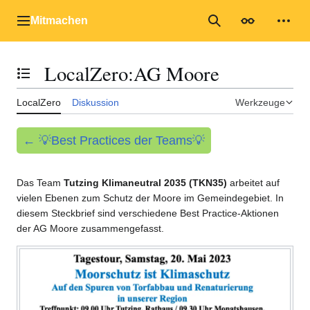
Zum
Inhalt
Mitmachen
Hauptmenü
Suche
Erscheinungs
Mein
springen
LocalZero
:
AG Moore
Inhaltsverzeichnis umschalten
LocalZero
Diskussion
Werkzeuge
← 💡Best Practices der Teams💡
Das Team
Tutzing Klimaneutral 2035 (TKN35)
arbeitet auf
vielen Ebenen zum Schutz der Moore im Gemeindegebiet. In
diesem Steckbrief sind verschiedene Best Practice-Aktionen
der AG Moore zusammengefasst.