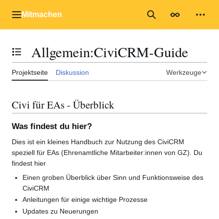
Zum
Inhalt
Mitmachen
Hauptmenü
Suche
Erscheinungs
Mein
springen
Allgemein
:
CiviCRM-Guide
Inhaltsverzeichnis umschalten
Projektseite
Diskussion
Werkzeuge
Civi für EAs - Überblick
Was findest du hier?
Dies ist ein kleines Handbuch zur Nutzung des CiviCRM
speziell für EAs (Ehrenamtliche Mitarbeiter:innen von GZ). Du
findest hier
Einen groben Überblick über Sinn und Funktionsweise des
CiviCRM
Anleitungen für einige wichtige Prozesse
Updates zu Neuerungen