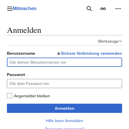
Zum
Inhalt
Mitmachen
Hauptmenü
Suche
Erscheinungs
Mein
springen
Anmelden
Werkzeuge
Benutzername
Sichere Verbindung verwenden
Passwort
Angemeldet bleiben
Anmelden
Hilfe beim Anmelden