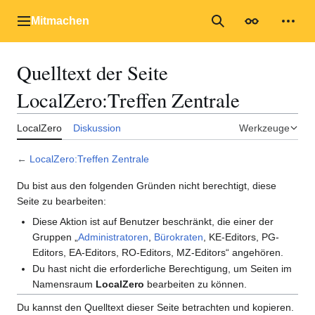
Zum
Inhalt
Mitmachen
Hauptmenü
Suche
Erscheinungs
Mein
springen
Quelltext der Seite
LocalZero:Treffen Zentrale
LocalZero
Diskussion
Werkzeuge
←
LocalZero:Treffen Zentrale
Du bist aus den folgenden Gründen nicht berechtigt, diese
Seite zu bearbeiten:
Diese Aktion ist auf Benutzer beschränkt, die einer der
Gruppen „
Administratoren
,
Bürokraten
, KE-Editors, PG-
Editors, EA-Editors, RO-Editors, MZ-Editors“ angehören.
Du hast nicht die erforderliche Berechtigung, um Seiten im
Namensraum
LocalZero
bearbeiten zu können.
Du kannst den Quelltext dieser Seite betrachten und kopieren.