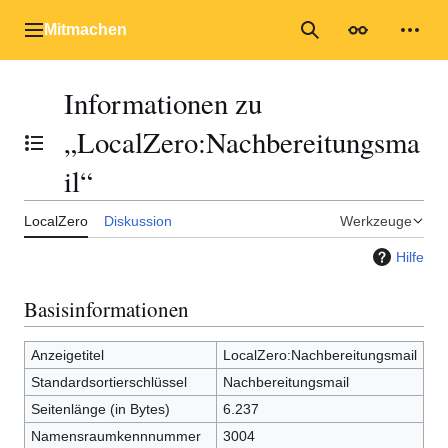
Zum
Inhalt
Mitmachen
Hauptmenü
Suche
Erscheinungs
Mein
springen
Informationen zu
„LocalZero:Nachbereitungsma
Inhaltsverzeichnis umschalten
il“
LocalZero
Diskussion
Werkzeuge
Hilfe
Basisinformationen
Anzeigetitel
LocalZero:Nachbereitungsmail
Standardsortierschlüssel
Nachbereitungsmail
Seitenlänge (in Bytes)
6.237
Namensraumkennnummer
3004