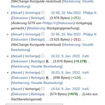
e
WeChange Kurzguide nextcloud
Markierung
:
Visuelle
.
t
r
m
Bearbeitung
M
u
2
b
a
Aktuell
Vorherige
22:48, 10. Mai 2022
Philipp N
n
0
e
i
Diskussion
Beiträge
3.876 Bytes
+251
g
2
r
2
Änderung 5279 von
Philipp N
(
Diskussion
) rückgängig
s
2
2
0
gemacht.
Markierung
:
Rückgängigmachung
z
0
2
u
Aktuell
Vorherige
22:46, 10. Mai 2022
Philipp N
2
2
s
Diskussion
Beiträge
3.625 Bytes
−251
2
a
WeChange Kurzguide nextcloud
Markierung
:
Visuelle
m
Bearbeitung
m
Aktuell
Vorherige
16:22, 9. Jan. 2022
IraN
9
e
Diskussion
Beiträge
K
3.876 Bytes
+3.178
.
n
K
Markierung
:
Visuelle Bearbeitung
J
f
e
a
Aktuell
Vorherige
16:03, 9. Jan. 2022
IraN
a
i
n
Diskussion
Beiträge
K
698 Bytes
+124
s
n
u
K
Markierung
:
Visuelle Bearbeitung
s
e
a
e
Aktuell
Vorherige
15:54, 9. Jan. 2022
IraN
u
B
r
i
Diskussion
Beiträge
574 Bytes
+574
Links aus
n
e
2
n
Nachbereitungsmail
g
a
0
e