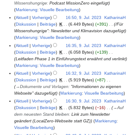
4
m
Wissenshungrige
:
Podcast MissionZero eingefügt
N
u
b
Markierung
:
Visuelle Bearbeitung
o
n
e
v
Aktuell
Vorherige
16:50, 9. Jul. 2023
KatharinaH
9
g
r
e
Diskussion
Beiträge
K
6.449 Bytes
+391
/Für
.
s
2
m
Wissenshungrige": Newsletter und Klimavision dazugefügt
J
z
0
b
Markierung
:
Visuelle Bearbeitung
u
u
2
e
l
s
Aktuell
Vorherige
16:35, 9. Jul. 2023
KatharinaH
3
r
i
a
Diskussion
Beiträge
K
6.058 Bytes
+139
2
2
m
Leitfaden Phase 1 in Einführungstext erwähnt und verlinkt
0
0
m
Markierung
:
Visuelle Bearbeitung
2
2
e
Aktuell
Vorherige
16:32, 9. Jul. 2023
KatharinaH
3
3
n
Diskussion
Beiträge
K
5.919 Bytes
+87
f
→
Dokumente und Vorlagen
:
"Informationen zu eigenen
a
Webseite" dazugefügt
Markierung
:
Visuelle Bearbeitung
s
Aktuell
Vorherige
16:30, 9. Jul. 2023
KatharinaH
s
Diskussion
Beiträge
K
5.832 Bytes
−16
→
Auf
u
dem neuesten Stand bleiben
:
Link zum Newsletter
n
geändert (LocalZero-Webseite statt GZ)
Markierung
:
g
Visuelle Bearbeitung