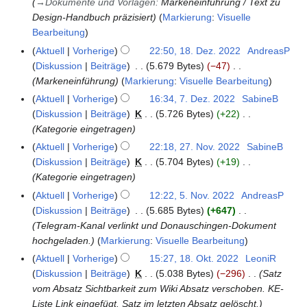
u
→
Dokumente und Vorlagen
:
Markeneinführung / Text zu
3
0
a
Design-Handbuch präzisiert
Markierung
:
Visuelle
2
r
Bearbeitung
3
2
Aktuell
Vorherige
22:50, 18. Dez. 2022
AndreasP
1
0
Diskussion
Beiträge
5.679 Bytes
−47
8
2
Markeneinführung
Markierung
:
Visuelle Bearbeitung
.
3
D
Aktuell
Vorherige
16:34, 7. Dez. 2022
SabineB
7
e
Diskussion
Beiträge
K
5.726 Bytes
+22
.
z
Kategorie eingetragen
D
e
e
Aktuell
Vorherige
22:18, 27. Nov. 2022
SabineB
2
m
z
Diskussion
Beiträge
K
5.704 Bytes
+19
7
b
e
Kategorie eingetragen
.
e
m
N
Aktuell
Vorherige
12:22, 5. Nov. 2022
AndreasP
5
r
b
o
Diskussion
Beiträge
5.685 Bytes
+647
.
2
e
v
Telegram-Kanal verlinkt und Donauschingen-Dokument
N
0
r
e
hochgeladen.
Markierung
:
Visuelle Bearbeitung
o
2
2
m
v
Aktuell
Vorherige
15:27, 18. Okt. 2022
LeoniR
1
2
0
b
e
Diskussion
Beiträge
K
5.038 Bytes
−296
Satz
8
2
e
m
vom Absatz Sichtbarkeit zum Wiki Absatz verschoben. KE-
.
2
r
b
Liste Link eingefügt. Satz im letzten Absatz gelöscht.
O