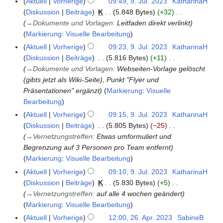
Aktuell
Vorherige
09:49, 9. Jul. 2023
KatharinaH
Diskussion
Beiträge
K
5.848 Bytes
+32
→
Dokumente und Vorlagen
:
Leitfaden direkt verlinkt
Markierung
:
Visuelle Bearbeitung
Aktuell
Vorherige
09:23, 9. Jul. 2023
KatharinaH
Diskussion
Beiträge
5.816 Bytes
+11
→
Dokumente und Vorlagen
:
Webseiten-Vorlage gelöscht
(gibts jetzt als Wiki-Seite), Punkt "Flyer und
Präsentationen" ergänzt
Markierung
:
Visuelle
Bearbeitung
Aktuell
Vorherige
09:15, 9. Jul. 2023
KatharinaH
Diskussion
Beiträge
5.805 Bytes
−25
→
Vernetzungstreffen
:
Etwas umformuliert und
Begrenzung auf 3 Personen pro Team entfernt
Markierung
:
Visuelle Bearbeitung
Aktuell
Vorherige
09:10, 9. Jul. 2023
KatharinaH
Diskussion
Beiträge
K
5.830 Bytes
+5
→
Vernetzungstreffen
:
auf alle 4 wochen geändert
Markierung
:
Visuelle Bearbeitung
Aktuell
Vorherige
12:00, 26. Apr. 2023
SabineB
2