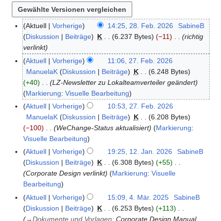
Aktuell
Vorherige
14:25, 28. Feb. 2026
SabineB
2
Diskussion
Beiträge
K
6.237 Bytes
−11
richtig
8
verlinkt
.
F
Aktuell
Vorherige
11:06, 27. Feb. 2026
2
e
ManuelaK
Diskussion
Beiträge
K
6.248 Bytes
7
b
+40
LZ-Newsletter zu Lokalteamverteiler geändert
.
r
Markierung
:
Visuelle Bearbeitung
F
u
e
Aktuell
Vorherige
10:53, 27. Feb. 2026
a
b
ManuelaK
Diskussion
Beiträge
K
6.208 Bytes
r
r
−100
WeChange-Status aktualisiert
Markierung
:
2
u
Visuelle Bearbeitung
0
a
Aktuell
Vorherige
19:25, 12. Jan. 2026
SabineB
1
2
r
Diskussion
Beiträge
K
6.308 Bytes
+55
2
6
2
Corporate Design verlinkt
Markierung
:
Visuelle
.
0
Bearbeitung
J
2
a
Aktuell
Vorherige
15:09, 4. Mär. 2025
SabineB
4
6
n
Diskussion
Beiträge
K
6.253 Bytes
+113
.
u
→
Dokumente und Vorlagen
:
Corporate Design Manual
M