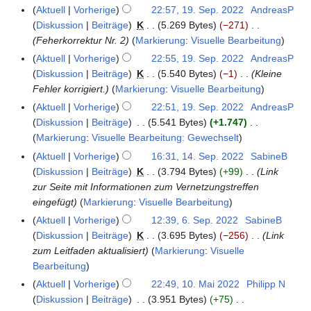
r
e
S
Aktuell
Vorherige
22:57, 19. Sep. 2022
AndreasP
2
m
e
Diskussion
Beiträge
K
5.269 Bytes
−271
0
b
p
Feherkorrektur Nr. 2
Markierung
:
Visuelle Bearbeitung
2
e
t
Aktuell
Vorherige
22:55, 19. Sep. 2022
AndreasP
2
r
e
Diskussion
Beiträge
K
5.540 Bytes
−1
Kleine
2
m
Fehler korrigiert.
Markierung
:
Visuelle Bearbeitung
0
b
Aktuell
Vorherige
22:51, 19. Sep. 2022
AndreasP
2
e
Diskussion
Beiträge
5.541 Bytes
+1.747
2
r
K
Markierung
:
Visuelle Bearbeitung: Gewechselt
2
e
Aktuell
Vorherige
16:31, 14. Sep. 2022
SabineB
1
0
i
Diskussion
Beiträge
K
3.794 Bytes
+99
Link
4
2
n
zur Seite mit Informationen zum Vernetzungstreffen
.
2
e
eingefügt
Markierung
:
Visuelle Bearbeitung
S
B
e
Aktuell
Vorherige
12:39, 6. Sep. 2022
SabineB
6
e
p
Diskussion
Beiträge
K
3.695 Bytes
−256
Link
.
a
t
zum Leitfaden aktualisiert
Markierung
:
Visuelle
S
r
e
Bearbeitung
e
b
m
p
Aktuell
Vorherige
22:49, 10. Mai 2022
Philipp N
1
e
b
t
Diskussion
Beiträge
3.951 Bytes
+75
0
i
e