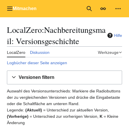
Zum
Inhalt
Mitmachen
Hauptmenü
Suche
Erscheinungs
Mein
springen
LocalZero
:
Nachbereitungsma
Hilfe
il
: Versionsgeschichte
LocalZero
Diskussion
Werkzeuge
Logbücher dieser Seite anzeigen
Versionen filtern
Auswahl des Versionsunterschieds: Markiere die Radiobuttons
der zu vergleichenden Versionen und drücke die Eingabetaste
oder die Schaltfläche am unteren Rand.
Legende:
(Aktuell)
= Unterschied zur aktuellen Version,
(Vorherige)
= Unterschied zur vorherigen Version,
K
= Kleine
Änderung