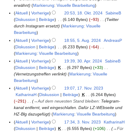
a
erwähnt
Markierung
:
Visuelle Bearbeitung
ä
r
r
Aktuell
Vorherige
20:53, 18. Okt. 2024
SabineB
1
2
z
Diskussion
Beiträge
6.140 Bytes
−93
Twitter
8
0
2
durch Instagram ersetzt
Markierung
:
Visuelle
.
2
0
Bearbeitung
O
6
2
k
Aktuell
Vorherige
18:55, 5. Aug. 2024
AndreasP
5
5
t
Diskussion
Beiträge
6.233 Bytes
−64
.
o
K
Markierung
:
Visuelle Bearbeitung
A
b
e
u
Aktuell
Vorherige
19:39, 30. Apr. 2024
SabineB
3
e
i
g
Diskussion
Beiträge
K
6.297 Bytes
+33
0
r
n
u
Vernetzungstreffen verlinkt
Markierung
:
Visuelle
.
2
e
s
Bearbeitung
A
0
B
t
p
Aktuell
Vorherige
19:07, 17. Nov. 2023
1
2
e
2
r
KatharinaH
Diskussion
Beiträge
K
6.264 Bytes
7
4
a
0
i
−291
→
Auf dem neuesten Stand bleiben
:
Telegram-
.
r
2
l
kanal entfernt, weil eingeschlafen. Dafür LZ-WEbseite und
N
b
4
2
HZ-Blg dazugefügt
Markierung
:
Visuelle Bearbeitung
o
e
0
v
Aktuell
Vorherige
17:34, 3. Nov. 2023
KatharinaH
3
i
2
e
Diskussion
Beiträge
K
6.555 Bytes
+106
→
Für
.
t