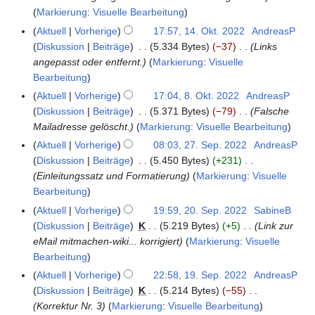
2
e
Markierung
:
Visuelle Bearbeitung
k
0
r
t
Aktuell
Vorherige
17:57, 14. Okt. 2022
AndreasP
1
2
2
o
Diskussion
Beiträge
5.334 Bytes
−37
Links
4
2
0
b
angepasst oder entfernt.
Markierung
:
Visuelle
.
2
e
Bearbeitung
O
2
r
k
Aktuell
Vorherige
17:04, 8. Okt. 2022
AndreasP
8
2
t
Diskussion
Beiträge
5.371 Bytes
−79
Falsche
.
0
o
Mailadresse gelöscht.
Markierung
:
Visuelle Bearbeitung
O
2
b
k
Aktuell
Vorherige
08:03, 27. Sep. 2022
AndreasP
2
2
e
t
Diskussion
Beiträge
5.450 Bytes
+231
7
r
o
Einleitungssatz und Formatierung
Markierung
:
Visuelle
.
2
b
Bearbeitung
S
0
e
e
Aktuell
Vorherige
19:59, 20. Sep. 2022
SabineB
2
2
r
p
Diskussion
Beiträge
K
5.219 Bytes
+5
Link zur
0
2
2
t
eMail mitmachen-wiki... korrigiert
Markierung
:
Visuelle
.
0
e
Bearbeitung
S
2
m
e
Aktuell
Vorherige
22:58, 19. Sep. 2022
AndreasP
1
2
b
p
Diskussion
Beiträge
K
5.214 Bytes
−55
9
e
t
Korrektur Nr. 3
Markierung
:
Visuelle Bearbeitung
.