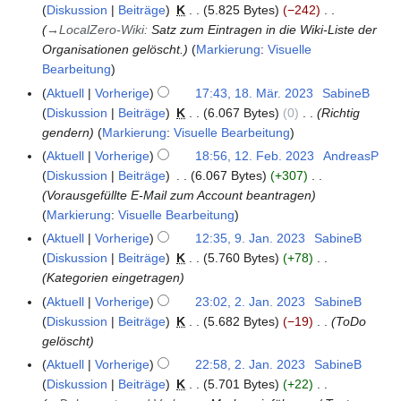
Diskussion
Beiträge
K
5.825 Bytes
−242
6
→
LocalZero-Wiki
:
Satz zum Eintragen in die Wiki-Liste der
.
Organisationen gelöscht.
Markierung
:
Visuelle
A
Bearbeitung
p
r
Aktuell
Vorherige
17:43, 18. Mär. 2023
SabineB
1
i
Diskussion
Beiträge
K
6.067 Bytes
0
Richtig
8
l
gendern
Markierung
:
Visuelle Bearbeitung
.
2
M
Aktuell
Vorherige
18:56, 12. Feb. 2023
AndreasP
1
0
ä
Diskussion
Beiträge
6.067 Bytes
+307
2
2
r
Vorausgefüllte E-Mail zum Account beantragen
.
3
z
Markierung
:
Visuelle Bearbeitung
F
2
e
Aktuell
Vorherige
12:35, 9. Jan. 2023
SabineB
9
0
b
Diskussion
Beiträge
K
5.760 Bytes
+78
.
2
r
Kategorien eingetragen
J
3
u
a
Aktuell
Vorherige
23:02, 2. Jan. 2023
SabineB
2
a
n
Diskussion
Beiträge
K
5.682 Bytes
−19
ToDo
.
r
u
gelöscht
J
2
a
a
Aktuell
Vorherige
22:58, 2. Jan. 2023
SabineB
0
r
n
Diskussion
Beiträge
K
5.701 Bytes
+22
2
2