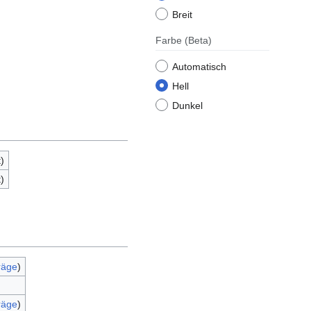
Breit
Farbe
(Beta)
Automatisch
Hell
Dunkel
)
)
räge
)
räge
)