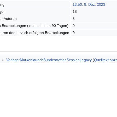
ung
13:50, 8. Dez. 2023
gen
18
er Autoren
3
en Bearbeitungen (in den letzten 90 Tagen)
0
toren der kürzlich erfolgten Bearbeitungen
0
Vorlage:MarkenlaunchBundestreffenSessionLegacy
(
Quelltext anz