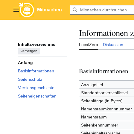
Zum
Inhalt
Mitmachen
Hauptmenü
springen
Informationen 
Inhaltsverzeichnis
LocalZero
Diskussion
Verbergen
Anfang
Basisinformationen
Basisinformationen
Seitenschutz
Anzeigetitel
Versionsgeschichte
Standardsortierschlüssel
Seiteneigenschaften
Seitenlänge (in Bytes)
Namensraumkennnummer
Namensraum
Seitenkennnummer
Seiteninhaltssprache