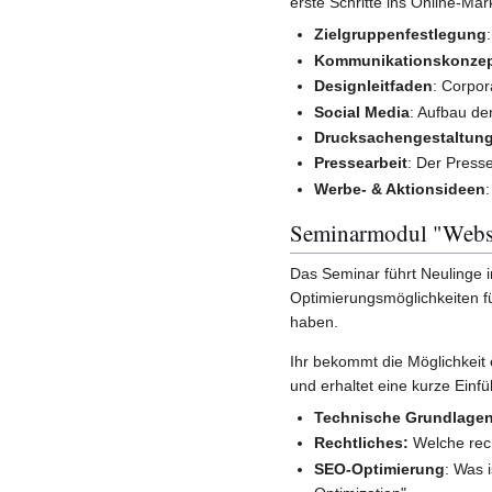
erste Schritte ins Online-M
Zielgruppenfestlegung
Kommunikationskonze
Designleitfaden
: Corpor
Social Media
: Aufbau der
Drucksachengestaltun
Pressearbeit
: Der Presse
Werbe- & Aktionsideen
Seminarmodul "Webse
Das Seminar führt Neulinge 
Optimierungsmöglichkeiten fü
haben.
Ihr bekommt die Möglichkeit
und erhaltet eine kurze Ein
Technische Grundlage
Rechtliches:
Welche rech
SEO-Optimierung
: Was 