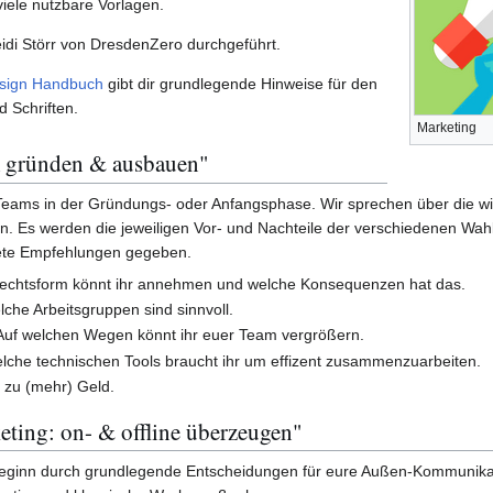
ele nutzbare Vorlagen.
di Störr von DresdenZero durchgeführt.
esign Handbuch
gibt dir grundlegende Hinweise für den
 Schriften.
Marketing
 gründen & ausbauen"
 Teams in der Gründungs- oder Anfangsphase. Wir sprechen über die w
en. Es werden die jeweiligen Vor- und Nachteile der verschiedenen Wah
ete Empfehlungen gegeben.
echtsform könnt ihr annehmen und welche Konsequenzen hat das.
lche Arbeitsgruppen sind sinnvoll.
 Auf welchen Wegen könnt ihr euer Team vergrößern.
elche technischen Tools braucht ihr um effizent zusammenzuarbeiten.
 zu (mehr) Geld.
ing: on- & offline überzeugen"
eginn durch grundlegende Entscheidungen für eure Außen-Kommunikati