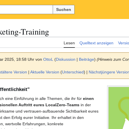
Suchen
eting-Training
Lesen
Quelltext anzeigen
Versi
ar 2025, 18:58 Uhr von
OttoL
(
Diskussion
|
Beiträge
)
(Hinweis zum Co
ältere Version
|
Aktuelle Version
(
Unterschied
) |
Nächstjüngere Versio
ffentlichkeit"
ch eine Einführung in alle Themen, die ihr für
einen
sionellen Auftritt eures LocalZero-Teams
in der
 wirksame und vertrauen-aufbauende Sichtbarkeit eures
 den Erfolg eurer Initiative. Ihr erhaltet in den
n, wertvolle Erfahrungen, konkrete