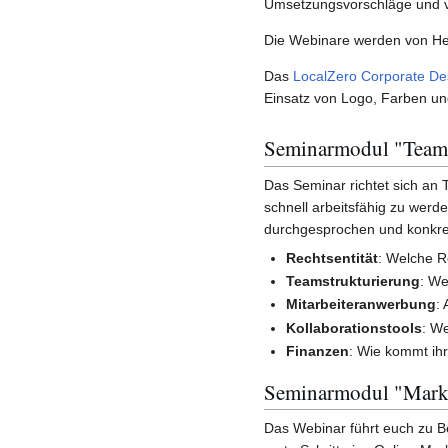
Umsetzungsvorschläge und vi
Die Webinare werden von Hei
Das
LocalZero Corporate D
Einsatz von Logo, Farben und
Seminarmodul "Team
Das Seminar richtet sich an
schnell arbeitsfähig zu werd
durchgesprochen und konkr
Rechtsentität
: Welche R
Teamstrukturierung
: We
Mitarbeiteranwerbung
:
Kollaborationstools
: W
Finanzen
: Wie kommt ihr
Seminarmodul "Market
Das Webinar führt euch zu B