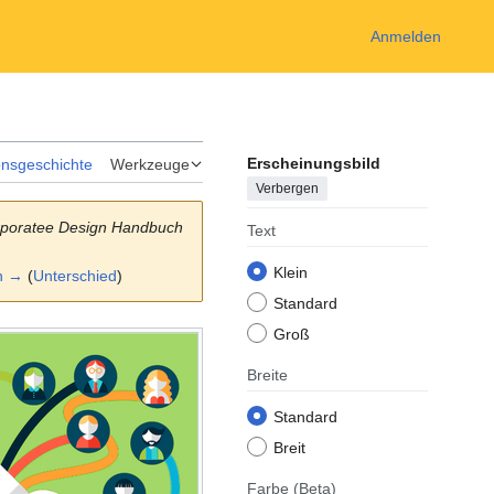
Anmelden
Erscheinungsbild
onsgeschichte
Werkzeuge
Verbergen
rporatee Design Handbuch
Text
Klein
n →
(
Unterschied
)
Standard
Groß
Breite
Standard
Breit
Farbe
(Beta)