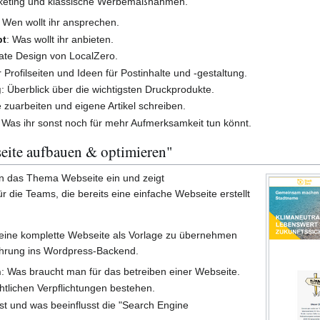
arketing und klassische Werbemaßnahmen.
: Wen wollt ihr ansprechen.
pt
: Was wollt ihr anbieten.
ate Design von LocalZero.
 Profilseiten und Ideen für Postinhalte und -gestaltung.
g
: Überblick über die wichtigsten Druckprodukte.
 zuarbeiten und eigene Artikel schreiben.
: Was ihr sonst noch für mehr Aufmerksamkeit tun könnt.
ite aufbauen & optimieren"
in das Thema Webseite ein und zeigt
r die Teams, die bereits eine einfache Webseite erstellt
 eine komplette Webseite als Vorlage zu übernehmen
führung ins Wordpress-Backend.
n
: Was braucht man für das betreiben einer Webseite.
tlichen Verpflichtungen bestehen.
ist und was beeinflusst die "Search Engine