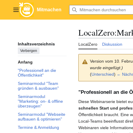
Zum
Inhalt
Mitmachen
Hauptmenü
springen
LocalZero
:
Mark
Inhaltsverzeichnis
LocalZero
Diskussion
Verbergen
Version vom 10. Febru
Anfang
wurde eingefügt.)
"Professionell an die
(
Unterschied
)
← Nächst
Öffentlichkeit"
Seminarmodul "Team
gründen & ausbauen"
"Professionell an die Ö
Seminarmodul
"Marketing: on- & offline
Diese Webinarserie bietet eu
überzeugen"
schnellen Start und profes
Seminarmodul "Webseite
Öffentlichkeit braucht. Eine
aufbauen & optimieren"
Local-Teams beeinflusst direkt
Termine & Anmeldung
Webinaren viele Informatione