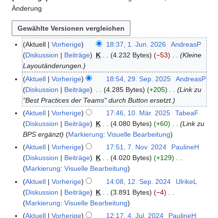
Änderung
Aktuell
Vorherige
18:37, 1. Jun. 2026
AndreasP
1
Diskussion
Beiträge
K
4.232 Bytes
−53
Kleine
.
Layoutänderungen.
J
u
Aktuell
Vorherige
18:54, 29. Sep. 2025
AndreasP
2
n
Diskussion
Beiträge
4.285 Bytes
+205
Link zu
9
i
"Best Practices der Teams" durch Button ersetzt.
.
2
S
Aktuell
Vorherige
17:46, 10. Mär. 2025
TabeaF
1
0
e
Diskussion
Beiträge
K
4.080 Bytes
+60
Link zu
0
2
p
BPS ergänzt
Markierung
:
Visuelle Bearbeitung
.
6
t
M
Aktuell
Vorherige
17:51, 7. Nov. 2024
PaulineH
7
e
ä
Diskussion
Beiträge
K
4.020 Bytes
+129
.
m
r
K
Markierung
:
Visuelle Bearbeitung
N
b
z
e
o
Aktuell
Vorherige
14:08, 12. Sep. 2024
UlrikeL
1
e
2
i
v
Diskussion
Beiträge
K
3.891 Bytes
−4
2
r
0
n
e
K
Markierung
:
Visuelle Bearbeitung
.
2
2
e
m
e
S
Aktuell
Vorherige
12:17, 4. Jul. 2024
PaulineH
4