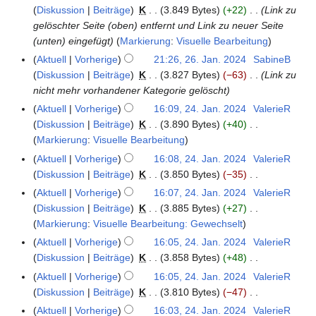
m
r
a
Diskussion
Beiträge
K
3.849 Bytes
+22
Link zu
a
e
2
n
gelöschter Seite (oben) entfernt und Link zu neuer Seite
s
n
0
u
(unten) eingefügt
Markierung
:
Visuelle Bearbeitung
s
f
2
a
Aktuell
Vorherige
21:26, 26. Jan. 2024
SabineB
u
a
4
r
Diskussion
Beiträge
K
3.827 Bytes
−63
Link zu
n
s
2
nicht mehr vorhandener Kategorie gelöscht
g
s
0
Aktuell
Vorherige
16:09, 24. Jan. 2024
ValerieR
2
u
2
Diskussion
Beiträge
K
3.890 Bytes
+40
4
n
4
K
Markierung
:
Visuelle Bearbeitung
.
g
e
J
Aktuell
Vorherige
16:08, 24. Jan. 2024
ValerieR
i
a
Diskussion
Beiträge
K
3.850 Bytes
−35
n
n
K
Aktuell
Vorherige
16:07, 24. Jan. 2024
ValerieR
e
u
e
Diskussion
Beiträge
K
3.885 Bytes
+27
B
a
i
K
Markierung
:
Visuelle Bearbeitung: Gewechselt
e
r
n
e
Aktuell
Vorherige
16:05, 24. Jan. 2024
ValerieR
a
2
e
i
Diskussion
Beiträge
K
3.858 Bytes
+48
r
0
B
n
K
Aktuell
Vorherige
16:05, 24. Jan. 2024
ValerieR
b
2
e
e
e
Diskussion
Beiträge
K
3.810 Bytes
−47
e
4
a
B
i
K
i
Aktuell
Vorherige
16:03, 24. Jan. 2024
ValerieR
r