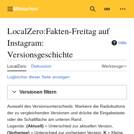
Zum
Inhalt
Mitmachen
Hauptmenü
Suche
Erscheinungs
Mein
springen
LocalZero
:
Fakten-Freitag auf
Instagram
:
Hilfe
Versionsgeschichte
LocalZero
Diskussion
Werkzeuge
Logbücher dieser Seite anzeigen
Versionen filtern
Auswahl des Versionsunterschieds: Markiere die Radiobuttons
der zu vergleichenden Versionen und drücke die Eingabetaste
oder die Schaltfläche am unteren Rand.
Legende:
(Aktuell)
= Unterschied zur aktuellen Version,
(Vorherige)
= Unterschied zur vorherigen Version,
K
= Kleine