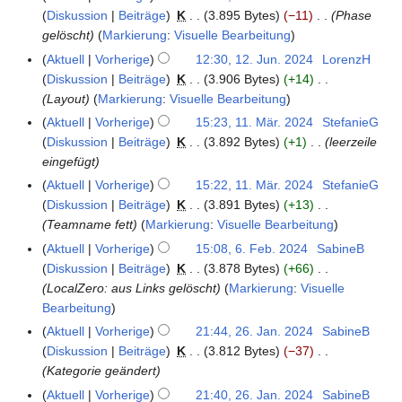
0
5
B
b
i
e
Diskussion
Beiträge
K
3.895 Bytes
−11
Phase
.
2
e
e
n
p
gelöscht
Markierung
:
Visuelle Bearbeitung
J
5
a
r
e
t
u
Aktuell
Vorherige
12:30, 12. Jun. 2024
LorenzH
1
r
2
B
e
l
Diskussion
Beiträge
K
3.906 Bytes
+14
2
b
0
e
m
i
Layout
Markierung
:
Visuelle Bearbeitung
.
e
2
a
b
2
J
Aktuell
Vorherige
15:23, 11. Mär. 2024
StefanieG
1
i
4
r
e
0
u
Diskussion
Beiträge
K
3.892 Bytes
+1
leerzeile
1
t
b
r
2
n
eingefügt
.
u
e
2
4
i
M
n
Aktuell
Vorherige
15:22, 11. Mär. 2024
StefanieG
i
0
2
ä
g
Diskussion
Beiträge
K
3.891 Bytes
+13
t
2
0
r
s
Teamname fett
Markierung
:
Visuelle Bearbeitung
u
4
2
z
z
n
Aktuell
Vorherige
15:08, 6. Feb. 2024
SabineB
6
4
2
u
g
Diskussion
Beiträge
K
3.878 Bytes
+66
.
0
s
s
LocalZero: aus Links gelöscht
Markierung
:
Visuelle
F
2
a
z
Bearbeitung
e
4
m
u
b
Aktuell
Vorherige
21:44, 26. Jan. 2024
SabineB
2
m
s
r
Diskussion
Beiträge
K
3.812 Bytes
−37
6
e
a
u
Kategorie geändert
.
n
m
a
J
Aktuell
Vorherige
21:40, 26. Jan. 2024
SabineB
f