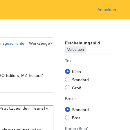
Anmelden
Erscheinungsbild
onsgeschichte
Werkzeuge
Verbergen
Text
Klein
 RO-Editors, MZ-Editors“
Standard
Groß
Breite
Standard
Breit
Farbe
(Beta)