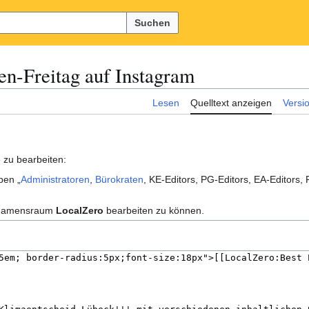
Suchen
en-Freitag auf Instagram
Lesen
Quelltext anzeigen
Versi
 zu bearbeiten:
pen „
Administratoren
,
Bürokraten
, KE-Editors, PG-Editors, EA-Editors,
im Namensraum
LocalZero
bearbeiten zu können.