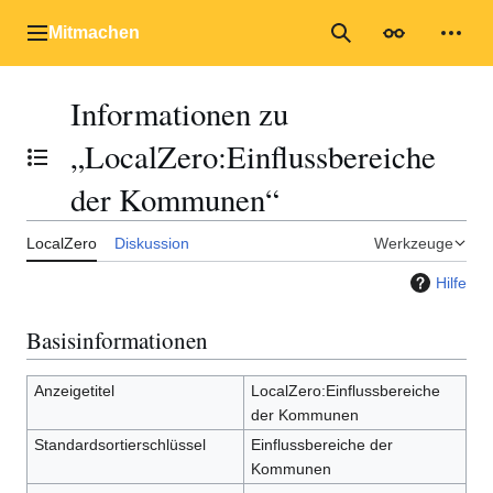
Zum
Inhalt
Mitmachen
Hauptmenü
Suche
Erscheinungs
Mein
springen
Informationen zu
„LocalZero:Einflussbereiche
Inhaltsverzeichnis umschalten
der Kommunen“
LocalZero
Diskussion
Werkzeuge
Hilfe
Basisinformationen
Anzeigetitel
LocalZero:Einflussbereiche
der Kommunen
Standardsortierschlüssel
Einflussbereiche der
Kommunen