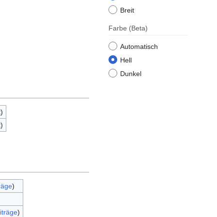
Breit
Farbe
(Beta)
Automatisch
Hell
Dunkel
)
)
räge
)
iträge
)