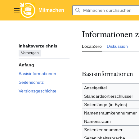
Zum
Inhalt
Mitmachen
Hauptmenü
springen
Informationen z
Inhaltsverzeichnis
LocalZero
Diskussion
Verbergen
Anfang
Basisinformationen
Basisinformationen
Seitenschutz
Anzeigetitel
Versionsgeschichte
Standardsortierschlüssel
Seitenlänge (in Bytes)
Namensraumkennnummer
Namensraum
Seitenkennnummer
Seiteninhaltssprache