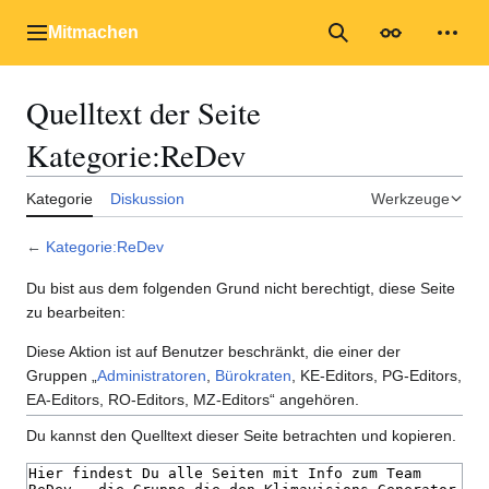
Zum
Inhalt
Mitmachen
Hauptmenü
Suche
Erscheinungs
Mein
springen
Quelltext der Seite
Kategorie:ReDev
Kategorie
Diskussion
Werkzeuge
←
Kategorie:ReDev
Du bist aus dem folgenden Grund nicht berechtigt, diese Seite
zu bearbeiten:
Diese Aktion ist auf Benutzer beschränkt, die einer der
Gruppen „
Administratoren
,
Bürokraten
, KE-Editors, PG-Editors,
EA-Editors, RO-Editors, MZ-Editors“ angehören.
Du kannst den Quelltext dieser Seite betrachten und kopieren.