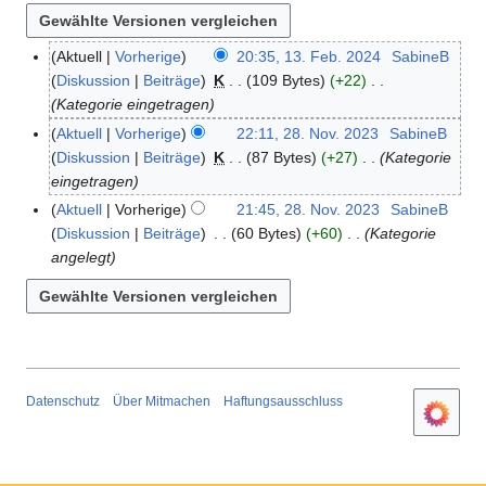
Aktuell
Vorherige
20:35, 13. Feb. 2024
SabineB
1
Diskussion
Beiträge
K
109 Bytes
+22
3
Kategorie eingetragen
.
F
Aktuell
Vorherige
22:11, 28. Nov. 2023
SabineB
2
e
Diskussion
Beiträge
K
87 Bytes
+27
Kategorie
8
b
eingetragen
.
r
N
Aktuell
Vorherige
21:45, 28. Nov. 2023
SabineB
u
o
Diskussion
Beiträge
60 Bytes
+60
Kategorie
a
v
angelegt
r
e
2
m
0
b
2
e
4
r
2
Datenschutz
Über Mitmachen
Haftungsausschluss
0
2
3