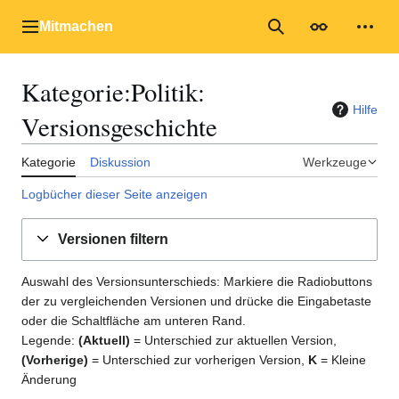
Zum
Inhalt
Mitmachen
Hauptmenü
Suche
Erscheinungs
Mein
springen
Kategorie
:
Politik
:
Hilfe
Versionsgeschichte
Kategorie
Diskussion
Werkzeuge
Logbücher dieser Seite anzeigen
Versionen filtern
Auswahl des Versionsunterschieds: Markiere die Radiobuttons
der zu vergleichenden Versionen und drücke die Eingabetaste
oder die Schaltfläche am unteren Rand.
Legende:
(Aktuell)
= Unterschied zur aktuellen Version,
(Vorherige)
= Unterschied zur vorherigen Version,
K
= Kleine
Änderung