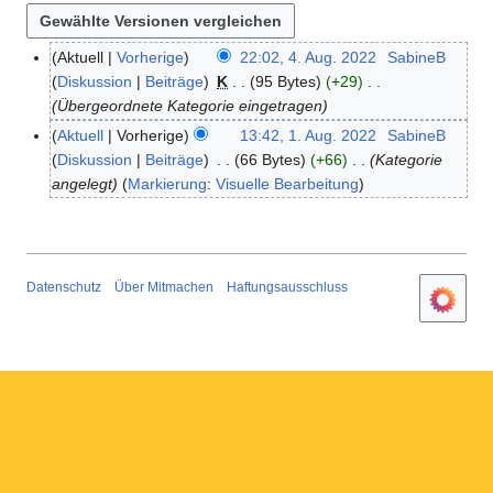
Aktuell
Vorherige
22:02, 4. Aug. 2022
SabineB
4
Diskussion
Beiträge
K
95 Bytes
+29
.
Übergeordnete Kategorie eingetragen
A
u
Aktuell
Vorherige
13:42, 1. Aug. 2022
SabineB
1
g
Diskussion
Beiträge
66 Bytes
+66
Kategorie
.
u
angelegt
Markierung
:
Visuelle Bearbeitung
A
s
u
t
g
2
u
0
s
Datenschutz
Über Mitmachen
Haftungsausschluss
2
t
2
2
0
2
2