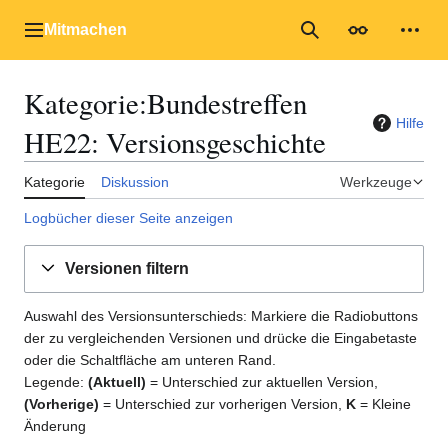
Zum
Inhalt
Mitmachen
Hauptmenü
Suche
Erscheinungs
Mein
springen
Kategorie
:
Bundestreffen
Hilfe
HE22
: Versionsgeschichte
Kategorie
Diskussion
Werkzeuge
Logbücher dieser Seite anzeigen
Versionen filtern
Auswahl des Versionsunterschieds: Markiere die Radiobuttons
der zu vergleichenden Versionen und drücke die Eingabetaste
oder die Schaltfläche am unteren Rand.
Legende:
(Aktuell)
= Unterschied zur aktuellen Version,
(Vorherige)
= Unterschied zur vorherigen Version,
K
= Kleine
Änderung