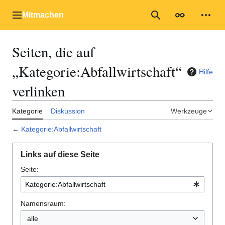
Zum
Inhalt
Mitmachen
Hauptmenü
Suche
Erscheinungs
Mein
springen
Seiten, die auf
„Kategorie:Abfallwirtschaft“
Hilfe
verlinken
Kategorie
Diskussion
Werkzeuge
←
Kategorie:Abfallwirtschaft
Links auf diese Seite
Seite:
Namensraum:
alle